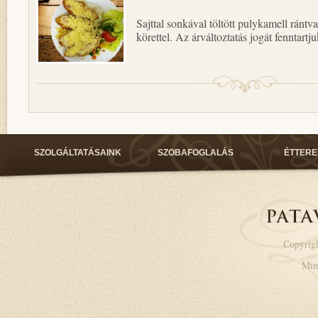
Sajttal sonkával töltött pulykamell rántv
körettel. Az árváltoztatás jogát fenntartju
SZOLGÁLTATÁSAINK
SZOBAFOGLALÁS
ÉTTER
Copyrigh
Min